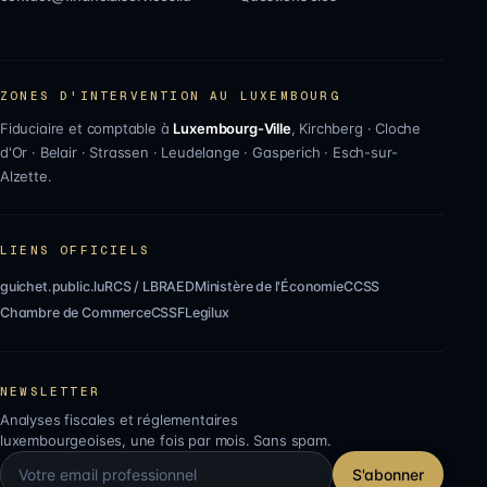
ZONES D'INTERVENTION AU LUXEMBOURG
Fiduciaire et comptable à
Luxembourg-Ville
,
Kirchberg
·
Cloche
d'Or
·
Belair
·
Strassen
·
Leudelange
·
Gasperich
·
Esch-sur-
Alzette
.
LIENS OFFICIELS
guichet.public.lu
RCS / LBR
AED
Ministère de l'Économie
CCSS
Chambre de Commerce
CSSF
Legilux
NEWSLETTER
Analyses fiscales et réglementaires
luxembourgeoises, une fois par mois. Sans spam.
S'abonner