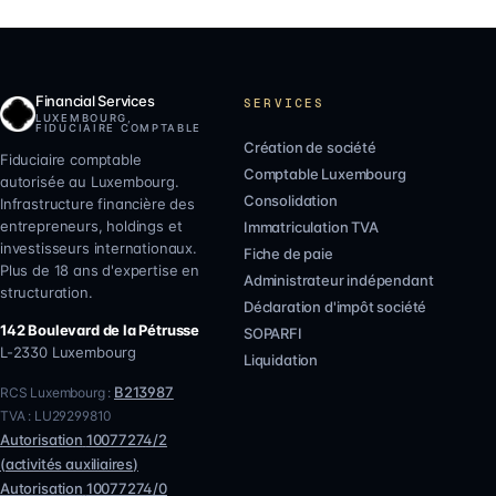
Financial Services
SERVICES
LUXEMBOURG,
FIDUCIAIRE COMPTABLE
Création de société
Fiduciaire comptable
Comptable Luxembourg
autorisée au Luxembourg.
Consolidation
Infrastructure financière des
entrepreneurs, holdings et
Immatriculation TVA
investisseurs internationaux.
Fiche de paie
Plus de 18 ans d'expertise en
Administrateur indépendant
structuration.
Déclaration d'impôt société
142 Boulevard de la Pétrusse
SOPARFI
L-2330
Luxembourg
Liquidation
B213987
RCS Luxembourg :
TVA :
LU29299810
Autorisation
10077274/2
(
activités auxiliaires
)
Autorisation
10077274/0