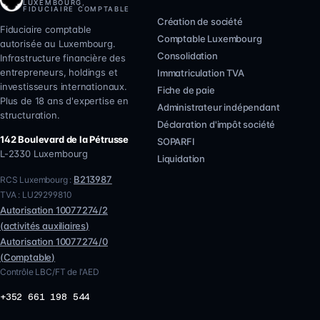
LUXEMBOURG,
FIDUCIAIRE COMPTABLE
Création de société
Fiduciaire comptable
Comptable Luxembourg
autorisée au Luxembourg.
Consolidation
Infrastructure financière des
entrepreneurs, holdings et
Immatriculation TVA
investisseurs internationaux.
Fiche de paie
Plus de 18 ans d'expertise en
Administrateur indépendant
structuration.
Déclaration d'impôt société
142 Boulevard de la Pétrusse
SOPARFI
L-2330
Luxembourg
Liquidation
B213987
RCS Luxembourg :
TVA :
LU29299810
Autorisation
10077274/2
(
activités auxiliaires
)
Autorisation
10077274/0
(
Comptable
)
Contrôle LBC/FT de l'AED
+352 661 198 544