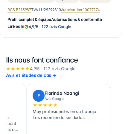
RCS
B213987
TVA
LU29299810
Autorisation
10077274
Profil complet & équipe
Autorisations & conformité
LinkedIn
4,9
/5 ·
122
avis Google
Ils nous font confiance
★★★★★
4,9
/5 ·
122
avis Google
Avis et études de cas
→
Ludovic Poulain
thomas r
L
T
Avis Google
Avis Google
★★★★★
★★★★★
Cabinet très fiable. Qualités
Cabinet fiable. 
d'accueil, d'écoute et de conseil très
écoute, accomp
 le
appréciables. À recommander.
équipe réactive.
notre collaborati