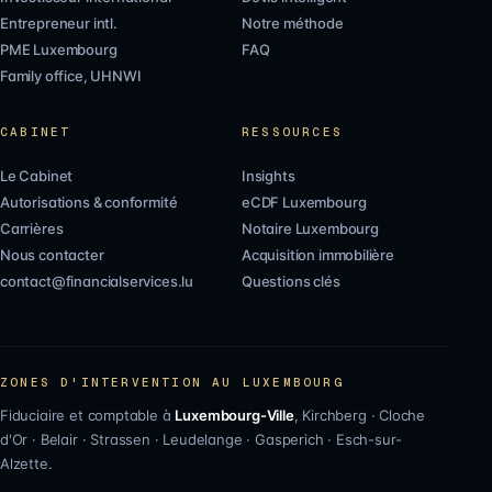
Entrepreneur intl.
Notre méthode
PME Luxembourg
FAQ
Family office, UHNWI
CABINET
RESSOURCES
Le Cabinet
Insights
Autorisations & conformité
eCDF Luxembourg
Carrières
Notaire Luxembourg
Nous contacter
Acquisition immobilière
contact@financialservices.lu
Questions clés
ZONES D'INTERVENTION AU LUXEMBOURG
Fiduciaire et comptable à
Luxembourg-Ville
,
Kirchberg
·
Cloche
d'Or
·
Belair
·
Strassen
·
Leudelange
·
Gasperich
·
Esch-sur-
Alzette
.