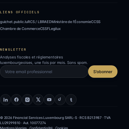
LIENS OFFICIELS
guichet.public.lu
RCS / LBR
AED
Ministère de l'Économie
CCSS
Chambre de Commerce
CSSF
Legilux
NEWSLETTER
Analyses fiscales et réglementaires
luxembourgeoises, une fois par mois. Sans spam.
S'abonner
©
2026
Financial Services Luxembourg SARL-S
· RCS
B213987
· TVA
LU29299810
·
Aut.
10077274
Mentions légales
·
Confidentialité
·
Cookies