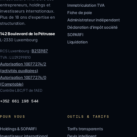
entrepreneurs, holdings et
Immatriculation TVA
investisseurs internationaux.
Fiche de paie
Plus de 18 ans d'expertise en
Administrateur indépendant
structuration.
Déclaration d'impôt société
142 Boulevard de la Pétrusse
SOPARFI
L-2330
Luxembourg
Liquidation
B213987
RCS Luxembourg :
TVA :
LU29299810
Autorisation
10077274/2
(
activités auxiliaires
)
Autorisation
10077274/0
(
Comptable
)
Contrôle LBC/FT de l'AED
+352 661 198 544
POUR VOUS
OUTILS & TARIFS
Holdings & SOPARFI
Tarifs transparents
Investisseur international
Devis intelligent