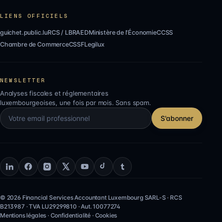
LIENS OFFICIELS
guichet.public.lu
RCS / LBR
AED
Ministère de l'Économie
CCSS
Chambre de Commerce
CSSF
Legilux
NEWSLETTER
Analyses fiscales et réglementaires
luxembourgeoises, une fois par mois. Sans spam.
S'abonner
©
2026
Financial Services Accountant Luxembourg SARL-S
· RCS
B213987
· TVA
LU29299810
·
Aut.
10077274
Mentions légales
·
Confidentialité
·
Cookies