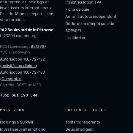
entrepreneurs, holdings et
Immatriculation TVA
investisseurs internationaux.
Fiche de paie
Plus de 18 ans d'expertise en
Administrateur indépendant
structuration.
Déclaration d'impôt société
142 Boulevard de la Pétrusse
SOPARFI
L-2330
Luxembourg
Liquidation
B213987
RCS Luxembourg :
TVA :
LU29299810
Autorisation
10077274/2
(
activités auxiliaires
)
Autorisation
10077274/0
(
Comptable
)
Contrôle LBC/FT de l'AED
+352 661 198 544
POUR VOUS
OUTILS & TARIFS
Holdings & SOPARFI
Tarifs transparents
Investisseur international
Devis intelligent