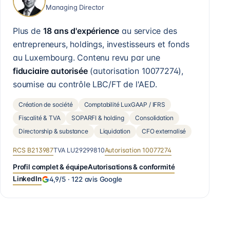
Managing Director
Plus de
18 ans d'expérience
au service des
entrepreneurs, holdings, investisseurs et fonds
au Luxembourg. Contenu revu par une
fiduciaire autorisée
(autorisation
10077274
),
soumise au contrôle LBC/FT de l'AED.
Création de société
Comptabilité LuxGAAP / IFRS
Fiscalité & TVA
SOPARFI & holding
Consolidation
Directorship & substance
Liquidation
CFO externalisé
RCS
B213987
TVA
LU29299810
Autorisation
10077274
Profil complet & équipe
Autorisations & conformité
LinkedIn
4,9
/5 ·
122
avis Google