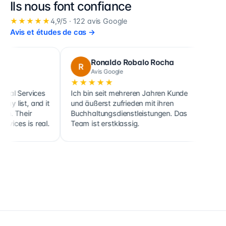
Ils nous font confiance
★★★★★
4,9
/5 ·
122
avis Google
Avis et études de cas
→
Ronaldo Robalo Rocha
cora 
R
C
Avis Google
Avis Go
★★★★★
★★★★
rvices
Ich bin seit mehreren Jahren Kunde
Cette société
 and it
und äußerst zufrieden mit ihren
ainsi que cel
r
Buchhaltungsdienstleistungen. Das
clients, soc
s real.
Team ist erstklassig.
holdings, de