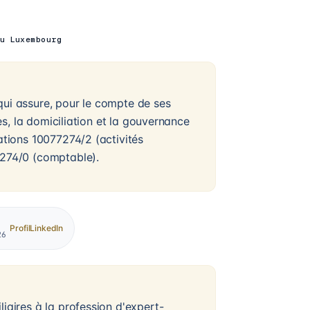
u Luxembourg
qui assure, pour le compte de ses
les, la domiciliation et la gouvernance
sations 10077274/2 (activités
7274/0 (comptable).
Profil
LinkedIn
26
iaires à la profession d'expert-