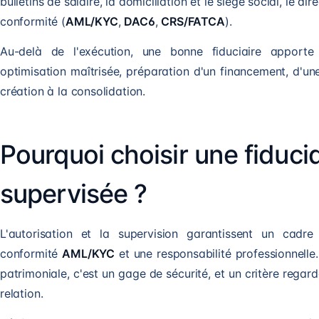
bulletins de salaire
, la domiciliation et le siège social, le di
conformité (
AML/KYC
,
DAC6
,
CRS/FATCA
).
Au-delà de l'exécution, une bonne fiduciaire apporte
optimisation maîtrisée, préparation d'un financement, d'une
création à la consolidation.
Pourquoi choisir une fiducia
supervisée ?
L'autorisation et la supervision garantissent un cadre
conformité
AML/KYC
et une responsabilité professionnelle.
patrimoniale, c'est un gage de sécurité, et un critère regar
relation.