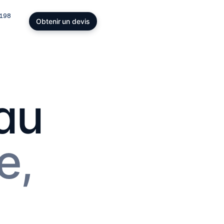
198
Obtenir un devis
dings, SOPARFI & patrimoine
cturer la détention de participations et
atrimoine privé : SOPARFI, SPF, holding,
y office.
au
restations
→
e,
formité réglementaire
KYC, DAC6, CRS/FATCA, ESG/CSRD,
 : rester conforme dans un cadre
eant.
estations
→