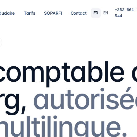
+352 661 
FR
EN
duciaire
Tarifs
SOPARFI
Contact
544
03
04
 clôture
Fiscalité, TVA & paie
Hol
ements, travaux
Déclarations fiscales, TVA, paie et
Stru
s, validation
incitations fiscales, au bon moment, au bon
le p
r SARL, SARL-S,
taux.
famil
 comptable 
E et groupes.
8
prestations
→
16
p
07
08
g,
autorisé
ent
Gouvernance & directorship
Con
n fonds : RAIF,
Administrateurs, substance et secrétariat
AML/
ptabilité de
corporate pour une gouvernance solide au
MiCA
Luxembourg.
exig
10
prestations
→
7
pr
ultilingue.