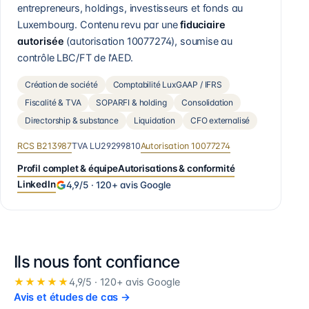
entrepreneurs, holdings, investisseurs et fonds au
Luxembourg. Contenu revu par une
fiduciaire
autorisée
(autorisation
10077274
), soumise au
contrôle LBC/FT de l'AED.
Création de société
Comptabilité LuxGAAP / IFRS
Fiscalité & TVA
SOPARFI & holding
Consolidation
Directorship & substance
Liquidation
CFO externalisé
RCS
B213987
TVA
LU29299810
Autorisation
10077274
Profil complet & équipe
Autorisations & conformité
LinkedIn
4,9
/5 ·
120+
avis Google
Ils nous font confiance
★★★★★
4,9
/5 ·
120+
avis Google
Avis et études de cas
→