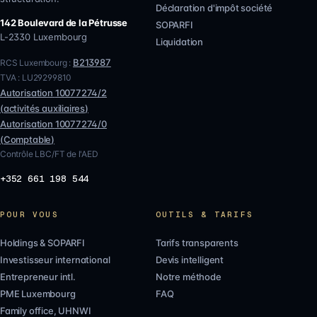
Déclaration d'impôt société
142 Boulevard de la Pétrusse
SOPARFI
L-2330
Luxembourg
Liquidation
B213987
RCS Luxembourg :
TVA :
LU29299810
Autorisation
10077274/2
(
activités auxiliaires
)
Autorisation
10077274/0
(
Comptable
)
Contrôle LBC/FT de l'AED
+352 661 198 544
POUR VOUS
OUTILS & TARIFS
Holdings & SOPARFI
Tarifs transparents
Investisseur international
Devis intelligent
Entrepreneur intl.
Notre méthode
PME Luxembourg
FAQ
Family office, UHNWI