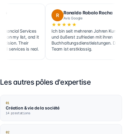
Ronaldo Robalo Rocha
R
C
Avis Google
★★★★★
★★
ial Services
Ich bin seit mehreren Jahren Kunde
Cette 
 list, and it
und äußerst zufrieden mit ihren
ainsi 
n. Their
Buchhaltungsdienstleistungen. Das
client
vices is real.
Team ist erstklassig.
holdin
Les autres pôles d'expertise
01
Création & vie de la société
14
prestations
02