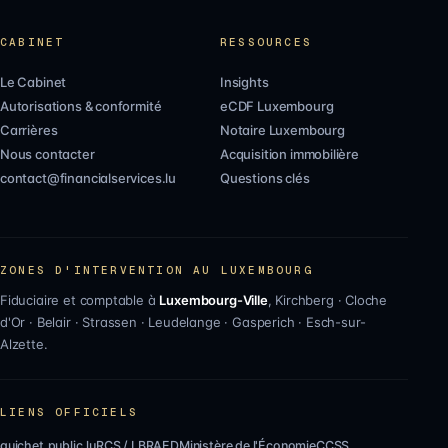
CABINET
RESSOURCES
Le Cabinet
Insights
Autorisations & conformité
eCDF Luxembourg
Carrières
Notaire Luxembourg
Nous contacter
Acquisition immobilière
contact@financialservices.lu
Questions clés
ZONES D'INTERVENTION AU LUXEMBOURG
Fiduciaire et comptable à
Luxembourg-Ville
,
Kirchberg
·
Cloche
d'Or
·
Belair
·
Strassen
·
Leudelange
·
Gasperich
·
Esch-sur-
Alzette
.
LIENS OFFICIELS
guichet.public.lu
RCS / LBR
AED
Ministère de l'Économie
CCSS