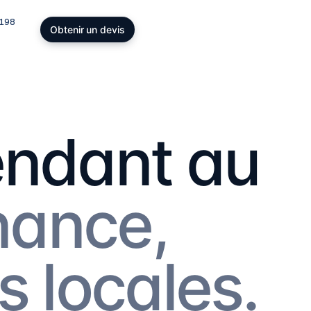
198
Obtenir un devis
dings, SOPARFI & patrimoine
cturer la détention de participations et
atrimoine privé : SOPARFI, SPF, holding,
y office.
endant au
restations
→
nance,
formité réglementaire
KYC, DAC6, CRS/FATCA, ESG/CSRD,
 : rester conforme dans un cadre
eant.
estations
→
s locales.