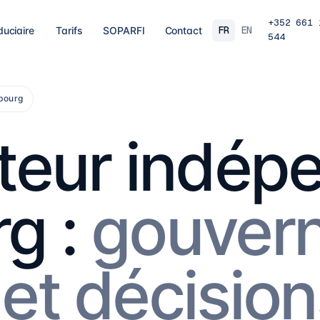
+352 661 
FR
EN
duciaire
Tarifs
SOPARFI
Contact
544
03
04
 clôture
Fiscalité, TVA & paie
Hol
mbourg
ements, travaux
Déclarations fiscales, TVA, paie et
Stru
s, validation
incitations fiscales, au bon moment, au bon
le p
r SARL, SARL-S,
taux.
famil
teur indép
E et groupes.
8
prestations
→
16
p
07
08
g :
gouver
ent
Gouvernance & directorship
Con
n fonds : RAIF,
Administrateurs, substance et secrétariat
AML/
ptabilité de
corporate pour une gouvernance solide au
MiCA
Luxembourg.
exig
10
prestations
→
7
pr
et décision