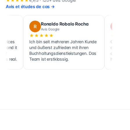
★★★★★
4,9
/5 ·
120+
avis Google
Avis et études de cas
→
Ronaldo Robalo Rocha
cora maglo
R
C
Avis Google
Avis Google
★★★★★
★★★★★
Ich bin seit mehreren Jahren Kunde
Cette société fait not
und äußerst zufrieden mit ihren
ainsi que celle de plu
Buchhaltungsdienstleistungen. Das
clients, sociétés com
Team ist erstklassig.
holdings, depuis 2017