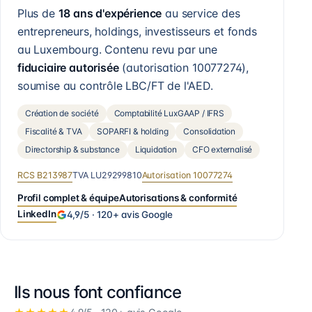
Plus de
18 ans d'expérience
au service des
entrepreneurs, holdings, investisseurs et fonds
au Luxembourg. Contenu revu par une
fiduciaire autorisée
(autorisation
10077274
),
soumise au contrôle LBC/FT de l'AED.
Création de société
Comptabilité LuxGAAP / IFRS
Fiscalité & TVA
SOPARFI & holding
Consolidation
Directorship & substance
Liquidation
CFO externalisé
RCS
B213987
TVA
LU29299810
Autorisation
10077274
Profil complet & équipe
Autorisations & conformité
LinkedIn
4,9
/5 ·
120+
avis Google
Ils nous font confiance