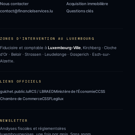
Nous contacter
Acquisition immobilière
contact@financialservices.lu
Questions clés
ZONES D'INTERVENTION AU LUXEMBOURG
Fiduciaire et comptable à
Luxembourg-Ville
,
Kirchberg
·
Cloche
d'Or
·
Belair
·
Strassen
·
Leudelange
·
Gasperich
·
Esch-sur-
Alzette
.
LIENS OFFICIELS
guichet.public.lu
RCS / LBR
AED
Ministère de l'Économie
CCSS
Chambre de Commerce
CSSF
Legilux
NEWSLETTER
Analyses fiscales et réglementaires
luxembourgeoises, une fois par mois. Sans spam.