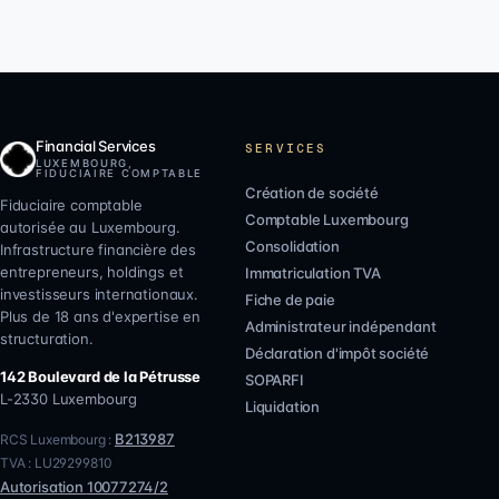
Financial Services
SERVICES
LUXEMBOURG,
FIDUCIAIRE COMPTABLE
Création de société
Fiduciaire comptable
Comptable Luxembourg
autorisée au Luxembourg.
Consolidation
Infrastructure financière des
entrepreneurs, holdings et
Immatriculation TVA
investisseurs internationaux.
Fiche de paie
Plus de 18 ans d'expertise en
Administrateur indépendant
structuration.
Déclaration d'impôt société
142 Boulevard de la Pétrusse
SOPARFI
L-2330
Luxembourg
Liquidation
B213987
RCS Luxembourg :
TVA :
LU29299810
Autorisation
10077274/2