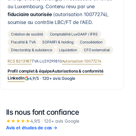
au Luxembourg. Contenu revu par une
fiduciaire autorisée
(autorisation
10077274
),
soumise au contrôle LBC/FT de l'AED.
Création de société
Comptabilité LuxGAAP / IFRS
Fiscalité & TVA
SOPARFI & holding
Consolidation
Directorship & substance
Liquidation
CFO externalisé
RCS
B213987
TVA
LU29299810
Autorisation
10077274
Profil complet & équipe
Autorisations & conformité
LinkedIn
4,9
/5 ·
120+
avis Google
Ils nous font confiance
★★★★★
4,9
/5 ·
120+
avis Google
Avis et études de cas
→