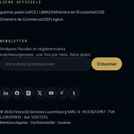
LIENS OFFICIELS
guichet.public.lu
RCS / LBR
AED
Ministère de l'Économie
CCSS
Chambre de Commerce
CSSF
Legilux
NEWSLETTER
Analyses fiscales et réglementaires
luxembourgeoises, une fois par mois. Sans spam.
S'abonner
©
2026
Financial Services Luxembourg SARL-S
· RCS
B213987
· TVA
LU29299810
·
Aut.
10077274
Mentions légales
·
Confidentialité
·
Cookies