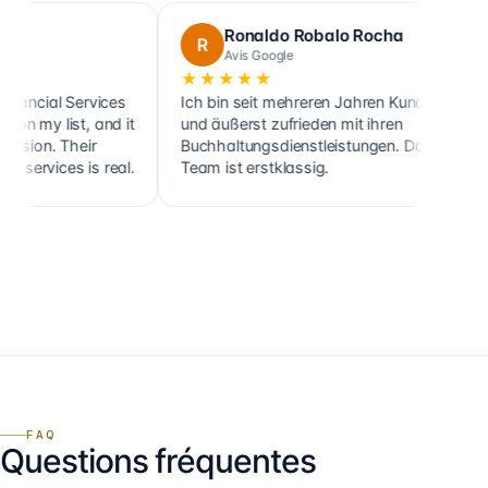
Ronaldo Robalo Rocha
R
C
Avis Google
A
★★★★★
★★
al Services
Ich bin seit mehreren Jahren Kunde
Cette s
list, and it
und äußerst zufrieden mit ihren
ainsi q
. Their
Buchhaltungsdienstleistungen. Das
clients
vices is real.
Team ist erstklassig.
holding
FAQ
Questions fréquentes