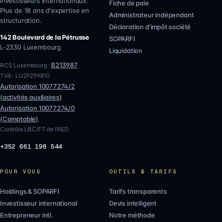
investisseurs internationaux.
Fiche de paie
Plus de 18 ans d'expertise en
Administrateur indépendant
structuration.
Déclaration d'impôt société
142 Boulevard de la Pétrusse
SOPARFI
L-2330
Luxembourg
Liquidation
B213987
RCS Luxembourg :
TVA :
LU29299810
Autorisation
10077274/2
(
activités auxiliaires
)
Autorisation
10077274/0
(
Comptable
)
Contrôle LBC/FT de l'AED
+352 661 198 544
POUR VOUS
OUTILS & TARIFS
Holdings & SOPARFI
Tarifs transparents
Investisseur international
Devis intelligent
Entrepreneur intl.
Notre méthode