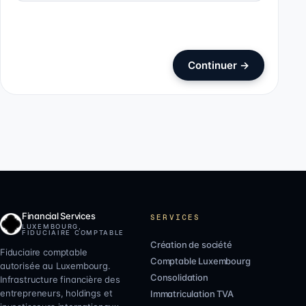
Continuer
→
Financial Services
SERVICES
LUXEMBOURG,
FIDUCIAIRE COMPTABLE
Création de société
Fiduciaire comptable
Comptable Luxembourg
autorisée au Luxembourg.
Consolidation
Infrastructure financière des
entrepreneurs, holdings et
Immatriculation TVA